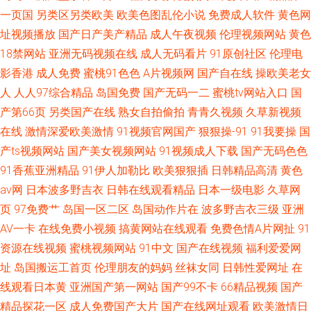
一页国
另类区另类欧美
欧美色图乱伦小说
免费成人软件
黄色网
址视频播放
国产日产美产精品
成人午夜视频
伦理视频网站
黄色
18禁网站
亚洲无码视频在线
成人无码看片
91原创社区
伦理电
影香港
成人免费
蜜桃91色色
A片视频网
国产自在线
操欧美老女
人
人人97综合精品
岛国免费
国产无码一二
蜜桃tv网站入口
国
产第66页
另类国产在线
熟女自拍偷拍
青青久视频
久草新视频
在线
激情深爱欧美激情
91视频官网国产
狠狠操-91
91我要操
国
产ts视频网站
国产美女视频网站
91视频成人下载
国产无码色色
91香蕉亚洲精品
91伊人加勒比
欧美狠狠插
日韩精品高清
黄色
av网
日本波多野吉衣
日韩在线观看精品
日本一级电影
久草网
页
97免费艹
岛国一区二区
岛国动作片在
波多野吉衣三级
亚洲
AV一卡
在线免费小视频
搞黄网站在线观看
免费色情A片网扯
91
资源在线视频
蜜桃视频网站
91中文
国产在线视频
福利爱爱网
址
岛国搬运工首页
伦理朋友的妈妈
丝袜女同
日韩性爱网址
在
线观看日本黄
亚洲国产第一网站
国产99不卡
66精品视频
国产
精品探花一区
成人免费国产大片
国产在线网址观看
欧美激情日