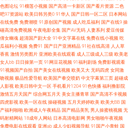
电影在线 成人做爱在线 www99热色 91视频理论 91电影院女人的天堂 91白
色图论坛
91榴莲小视频
国产高清一卡新区
国产看片资源
二色
吧97资源站
欧美日韩另类0
91华人
国产日韩一区二区
日本网站
丝美女 影音先锋日干夜干資源 无码微视频 五月天福利導航 四虎网扯 91撸啊
在线免费
免费潮喷
91原创国产视频
成人吃瓜福利
国产在线9
操
撸视频网站 国产日韩欧美色综合 91com男女操 东方AV在线正在进入 手机免
碰高清免费视频
午夜电影全集
国产AV无码
人妻系列
爱豆传媒
倩女幽魂
超清国产剧大全
91中文字幕在线
免费在线小视频
吃
费福利视频91 日韩国产成人久久色 午夜精品久久99 影音先锋日韩av 亚洲有
瓜福利小视频
免费91
国产日产亚洲精品
91社在线高清
人人草
香蕉
激情另类图片
亚洲欧美在线观看
成人三级成人三级
欧美老
码啪啪视频 亚洲狼友AV 午夜VT影院 日韩精品一区二区亚洲 欧美精品麻豆久
女人bb
日日操第一页
91网豆花视频
91福利剧场
免费影视观看
91视频国产自拍
国产美女在线视频
欧美又大
无码四虎
女同激
久 夜夜福利社 老湿直播网站 伦理深喉 极品91福利 国产ts赵恩静 福利姬91
吻视频
极品性爱导航
欧美国产拳交喷奶
中文字幕第三页
超碰成
人影视
欧美日韩中文一区
手机看片1204
91色快播
福利撸影院
网站 岛国高清区一区二在线 不卡二区 久久成人欧美 久久韩国精品 亚韩视频
激情五月天国产
综合网五月天
美女主播青草
国产高清不卡视频
欧美亚视频 国产精品久久情趣酒店 亚洲第一夜页 91系列国产视频在线 91视
四虎影视
欧美一区在线
操碰视频
五月天婷婷欧美
欧美大BB
国
产福利啪啪
欧洲成人午夜精品
国产精品美乳
男人操蜜桃视频
无
频在线观看网站 91免费线上视频 91给我女成人 91在线视频视频 97在线偷
码射精网站
18成年人网站
日本高清电影网
男女啪啪午夜视频
免费电影在线观看
亚洲ab
成人少妇视频导航
91国产小青蛙
国