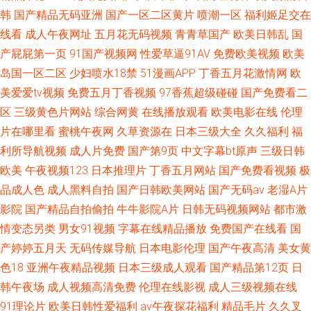
韩
国产精品无码亚洲
国产一区二区黄片
喷潮一区
福利姬足交在
线看
成人午夜网址
五月花无码视频
青青草国产
欧美日韩乱
国
产屁屁第一页
91国产视频网
性爱草逼91AV
免费欧美视频
欧美
岛国一区二区
少妇喷水18禁
51漫画APP
丁香五月花激情网
欧
美爱爱tv视频
免费五月丁香视频
97香蕉超级碰碰
国产免费看二
区
三级黄色片网站
综合网黄
在线播放观看
欧美电影在线
伦理
片在哪里看
蜜桃午夜网
久草资源在
日本三级大全
久久福利
福
利所导航视频
成人片免费
国产第9页
中文字幕bt原声
三级日韩
欧美
午夜视频123
日本推理片
丁香五月网站
国产免费看视频
极
品成人色
成人黑料自拍
国产日韩欧美网站
国产无码av
老湿A片
影院
国产精品自拍偷拍
牛牛影院A片
日韩无码视频网站
都市激
情变态另类
男女91视频
字幕在线精品播放
免费国产在线看
国
产婷婷五月天
无码传媒导航
日本电影伦理
国产午夜高清
美女黄
色18
亚洲午夜精品视频
日本三级成人观看
国产精品第12页
日
韩午夜场
成人视频高清免费
伦理在线影视
成人三级视频在线
91理论片
欧美日韩性爱福利
av午夜探花福利
精品毛片
久久叉