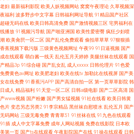
老妇
最新福利影院
欧美人妖视频网站
窝窝午夜理论
久草视频深
夜福利
波多野步中文字幕
日韩福利网址导航
91精品国产社区
超碰无码在线
欧美日韩高清免费
国产激情视频三区
宅男福利在
线播放
91视频污导航
国产啪亚洲国
欧美性爱密臀
疯狂少妇喷
潮
欧美肏屄一区二区
国产乱伦免费观看
偷拍草草草
97狠狠插
香蕉视频下载污版
三级黄色视频网址
午夜99
91日逼视频
国产
成在线观看
萌白酱一线天
乱伦五月天婷婷
美腿丝袜在线观看
国
产精品3p
91综合碰
国产乱女乱
成人xxxxx
日韩伦理片
91色爱
免费黄色av网址
欧美肥老妇
欧美在线tv
加勒比在线视屏
国产美
女在线免费
91香蕉污APP
国产高清自拍一区
第一页草草影院
韩
日成人
精品福利
91天堂一区二区
日韩a级电影
国产二区高清
国
产www视频
国产粉嫩
国产男女猛视频
91社在线看
欧美日韩黄
色片
变态另态另类2
91李宗精品
黑丝袜自慰喷水
乱伦五月
国产
无码网站
三级无毒免费
青青草51
91丝袜在线
91九色在线观看
91插
成人中文字幕免费
成年人网站视频
免费在线影院
日本欧
美第一页
国产ts在线观看
午夜影院国产在线
91操在线观看
日韩