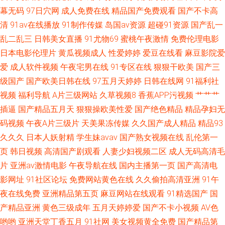
AV资源网 亚洲色情第一页诱惑 亚韩TV视频 五月天色色播 丝袜另类亚洲中文
幕无码
97日穴网
成人免费在线
精品国产免费观看
国产不卡高
清
91av在线播放
91制作传媒
岛国av资源
超碰91资源
国产乱一
字幕 91大神高清无码 91色片 99手机在线视频蜜桃 97社国产视频在线 91永
乱二乱三
日韩美女直播
91尤物69
蜜桃午夜激情
免费伦理电影
日本电影伦理片
黄瓜视频成人
性爱婷婷
爱豆在线看
麻豆影院爱
久在线免费 99在线老司机福利 91在线精品视频在线视频 av网站在线看不卡
爱
成人软件视频
午夜宅男在线
91专区在线
狠狠干欧美
国产三
AV片不卡 92看片 91在线国产自啪
级国产
国产欧美日韩在线
97五月天婷婷
日韩在线网
91福利社
视频
福利导航
A片三级网站
久草视频8
香蕉APP污视频
艹艹艹
插逼
国产精品五月天
狠狠操欧美性爱
国产绝色精品
精品孕妇无
码视频
午夜A片三级片
天美果冻传媒
久久国产成人精品
精品93
久久久
日本人妖射精
学生妹avav
国产熟女视频在线
乱伦第一
页
韩日视频
高清国产剧观看
人妻少妇视频二区
成人无码高清毛
片
亚洲av激情电影
午夜导航在线
国内主播第一页
国产高清电
影网址
91社区论坛
免费网站黄色在线
久久偷拍高清亚洲
91午
夜在线免费
亚洲精品第五页
麻豆网站在线观看
91精选国产
国
产精品亚洲
黄色三级成年
五月天婷婷爱
国产不卡小视频
AV色
哟哟
亚洲天堂丁香五月
91社网
美女视频黄全免费
国产精品第