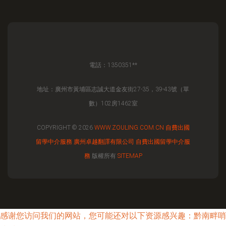
電話：1350351**
地址：廣州市黃埔區志誠大道金友街27-35，39-43號（單
數）102房1462室
COPYRIGHT © 2026
WWW.ZOULING.COM.CN
自費出國
留學中介服務
廣州卓越翻譯有限公司
自費出國留學中介服
務
版權所有
SITEMAP
感谢您访问我们的网站，您可能还对以下资源感兴趣：黔南畔哨