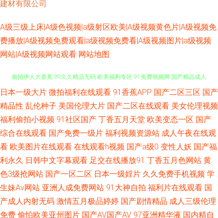
建材有限公司
A级三级上床|A级色视频|a级射区欧美|A级视频黄色片|A级视频免
费播放|A级视频免费观看|a级视频免费看|A级视频图片|a级视频
网站|A级视频网站观看
网站地图
日本一级大片
微拍福利在线观看
91香蕉APP
国产二区三区
国产
91大香蕉在线99 91乱搞 91黑丝在线导航 黑丝三级片 91V亚洲 草莓视频vt
精品性
乱伦种子
美国伦理大片
国产二区在线观看
美女伦理视频
偷拍伊人大香蕉 99久久精品无码 欧美福利专区 91免费视频网 国产精品成人
福利偷拍小视频
91社区国产
丁香五月天堂
欧美变态一区
国产
综合在线观看
国产免费一级片
福利视频资源站
成人午夜在线观
国产乱 婷婷五月综合欧美性爱 91网美女 色导航免费在线视频 99久久无码视
看
欧美图片在线观看
在线观看h视频
国产a级0
变性人妖
国产福
利永久
日韩中文字幕观看
足交在线播放91
丁香五月色网站
黄
频 日韩欧美综合 91视频精品99 蜜臀嫩屄 亚洲99 超碰激情国产 午夜福利不
色3级抢网站
国产一区二区
日本一级婬片
久久免费手机视频
学
生妹Av网站
亚洲人成免费网站
91大神自拍
福利片在线观看
国
卡 91社久久网 久草成人 亚欧福利社 91祝频 久久视频香 手机岛国a 91熟女
产成人内射无码
激情五月极品婷婷
国产剧情精品
成人三级伦理
免费
偷怕欧美亚州图片
国产AV国产AV
97亚洲精华液
国内精自
爱爱 国产欧美香蕉视频 人人艹艹逼日韩 91免费网站观看 大香蕉伊人在线网