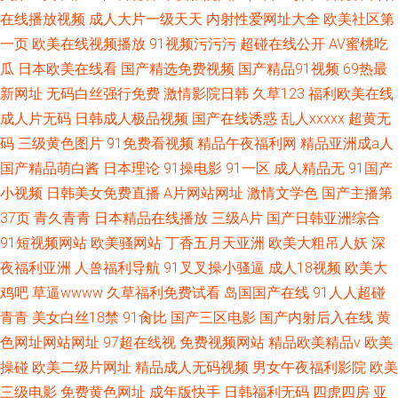
在线播放视频
成人大片一级天天
内射性爱网址大全
欧美社区第
一页
欧美在线视频播放
91视频污污污
超碰在线公开
AV蜜桃吃
瓜
日本欧美在线看
国产精选免费视频
国产精品91视频
69热最
新网址
无码白丝强行免费
激情影院日韩
久草123
福利欧美在线
成人片无码
日韩成人极品视频
国产在线诱惑
乱人xxxxx
超黄无
码
三级黄色图片
91免费看视频
精品午夜福利网
精品亚洲成a人
国产精品萌白酱
日本理论
91操电影
91一区
成人精品无
91国产
小视频
日韩美女免费直播
A片网站网址
激情文学色
国产主播第
37页
青久青青
日本精品在线播放
三级A片
国产日韩亚洲综合
91短视频网站
欧美骚网站
丁香五月天亚洲
欧美大粗吊人妖
深
夜福利亚洲
人兽福利导航
91叉叉操小骚逼
成人18视频
欧美大
鸡吧
草逼wwww
久草福利免费试看
岛国国产在线
91人人超碰
青青
美女白丝18禁
91肏比
国产三区电影
国产内射后入在线
黄
色网址网站网址
97超在线视
免费视频网站
精品欧美精品v
欧美
操碰
欧美二级片网址
精品成人无码视频
男女午夜福利影院
欧美
三级电影
免费黄色网址
成年版快手
日韩福利无码
四虎四房
亚