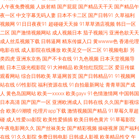
人午夜免费视频
人妖射精
国产屁屁
国产精品天干天
国产精品午
影音AV网站 亚洲综合成人乱区综合 婷婷超碰97在线 日本韩国在线不卡视频
夜一区
中文字幕无码人妻
日本不卡二区
国产日韩91
久草福利
视频网
91日日夜夜91
超碰碰天天操
91草草酒店视频
韩日一区
色悠悠手机综合 青娱乐91啦啪 久久狠狠狠狠狠狠 福利姬网站AV 91污一区二
二区
国产激情视频网站
成人视频日本
茄子视频污
亚洲色欲天天
成人丝瓜视频下载
日韩逼网
精东传媒入口
黄wwww色
香港伦理
区 超碰诱惑 91资源超碰总站 91九色蝌蚪熟女露脸 91麻豆萝莉熟女 91次元
电影在线
成人影院在线播放
欧美足交一区二区
91视频电影
另
类四虎
亚洲东京热
国产不卡在线
91九色视频
日本天堂视频导
网页人口 影音先峰va资源 午夜成人黑料福利 性爱欧美第一页 日韩另类三区
航
日本三级光棍影院
91大神精品
欧美怡红院院二区
爱豆传媒
观看网站
综合日韩欧美
草逼网首页
国产日韩精品91
91视频网
欧美性爱亚洲 精品久久aⅴ九九久久 狠狠操最新地址 国产理伦 超碰在线91人
站在线
69性影院
福利资源在线
91自拍最新网址
青青草国产成
人 91视频在线观看网 91香蕉好先生App 91起操 91白丝袜 51极品视频 婷婷
人
黄色岛国网站
欧美一xxxxx
欧美gayv
91色情激情网
中国韩国
日本高清
国产国产一区
亚洲欧洲成人
日韩在线
久久国产影视综
综合伊然 五月激情不卡一区 日韩在线成人资源 欧美久久视频 国产91三级福
合
欧美69潮喷
伦理片app下载
激情视频国产精品
91草莓久草超
碰
成人性爱aa影院
欧美性爱插插
欧美日韩色黄片
91草莓影院
利 国产区精品 国产中文11 色影音先锋五月天 国产亚洲欧美日朝成人 91黄色
午夜电影网久久
国产丝袜美女
国产精彩视频
操碰视屏
国产福利
在线
91久久影院
免费日韩电影
日韩成人影视
欧美精品性交
午
连接 91大香蕉在线99 中文日韩在线播放 91C在线观看视频 韩美一级片视频