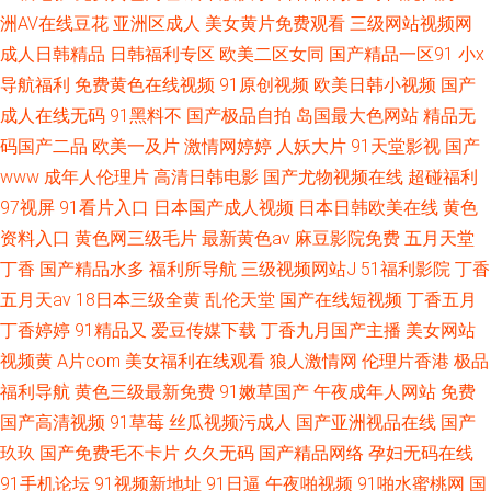
洲AV在线豆花
亚洲区成人
美女黄片免费观看
三级网站视频网
成人日韩精品
日韩福利专区
欧美二区女同
国产精品一区91
小x
导航福利
免费黄色在线视频
91原创视频
欧美日韩小视频
国产
成人在线无码
91黑料不
国产极品自拍
岛国最大色网站
精品无
码国产二品
欧美一及片
激情网婷婷
人妖大片
91天堂影视
国产
www
成年人伦理片
高清日韩电影
国产尤物视频在线
超碰福利
97视屏
91看片入口
日本国产成人视频
日本日韩欧美在线
黄色
资料入口
黄色网三级毛片
最新黄色av
麻豆影院免费
五月天堂
丁香
国产精品水多
福利所导航
三级视频网站J
51福利影院
丁香
五月天av
18日本三级全黄
乱伦天堂
国产在线短视频
丁香五月
丁香婷婷
91精品又
爱豆传媒下载
丁香九月国产主播
美女网站
视频黄
A片com
美女福利在线观看
狼人激情网
伦理片香港
极品
福利导航
黄色三级最新免费
91嫩草国产
午夜成年人网站
免费
国产高清视频
91草莓
丝瓜视频污成人
国产亚洲视品在线
国产
玖玖
国产免费毛不卡片
久久无码
国产精品网络
孕妇无码在线
91手机论坛
91视频新地址
91日逼
午夜啪视频
91啪水蜜桃网
国