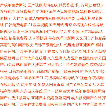
拍 91熟女91 91国精产品视频 最新91视频老司机 91传媒免费 影音先锋秋霞
产成年免费网站
国产视频高清在线
精品香蕉
求a片网址
麻豆tv
在线观看
在线撸丝片
91草碰
国产成人激情视频
黑料吃瓜精品
电影 影音先锋亚洲f区 91看黄色在线 91九色蝌蚪绿帽人妻 91小情侣操逼刺
偷拍
91大神合集
成人拍拍拍免费
香港伦理剧
日韩大片观看网
激 95福利在线 91偷拍网123 91小视频 91免费网站观看 91绯色视频系列
址
日韩免费电影
91羞羞视频
国产网站
青草全福视在线
性导航
影视AV
日本一级在线视频
国产好片浮力
91久操
国产精品成人
91po在线观看 91资源公开在线 www91在线后入 不卡二区 91在线视频新网
在线
精品免费看
人人看操碰
午夜伦理电影网
久久国自产拍精品
高清乱码0
国产欧美
日韩三级黄色A片
伦理电影亚洲国产
福利
址 91在线免费观看蜜臀 91视频免费看 91巨炮国产高清视频 91大神精品 91
姬黄色网址
欧美伊人影院
丁香成人五月花
黄色网网址女
久草视
频最新网址
日韩大片在线看
久久亚洲人成
亚州色图乱伦小说
国
公开超碰人人去8 91视频www 91污导航 91殴美 91熟女做爱视频在线 91官
产va免费观看
国产人妖第二
成人影片h
91色婷婷瑟色
东京热狠
狠草
日韩精品观看
91最新国产精品
一级黄色网
91色色人妻
都
方在线免费在线观看 97总站爱爱 免费肏屄 美女抠逼 人人妻人人色91 超碰免
市激情婷婷
91精品国产91
云涩福利在线导航
91视色
午夜福利
费99 91全操 久久di 日韩视频a 青青草社区 日韩欧美乱综合 日本啊在线 日韩
在线网站
91直播
91处女
伊人网青青草
国产又爽又黄又无
久草
福利资源网
东方成人在线
国产一级免费大片
成年免费视频网站
三极 欧亚美日 欧美日韩激情婷婷 亚洲91成人超碰 91NCOM操 91宅男在线
国产在线播放网站
亚洲日本视频
淫淫网网
成人影视国产在线
深
夜福利网址
欧美在线免费看
日夜夜欧美
国产大片中文字幕
国产