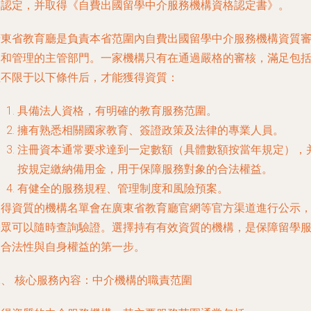
格認定，并取得《自費出國留學中介服務機構資格認定書》。
廣東省教育廳是負責本省范圍內自費出國留學中介服務機構資質
批和管理的主管部門。一家機構只有在通過嚴格的審核，滿足包
但不限于以下條件后，才能獲得資質：
具備法人資格，有明確的教育服務范圍。
擁有熟悉相關國家教育、簽證政策及法律的專業人員。
注冊資本通常要求達到一定數額（具體數額按當年規定），
按規定繳納備用金，用于保障服務對象的合法權益。
有健全的服務規程、管理制度和風險預案。
獲得資質的機構名單會在廣東省教育廳官網等官方渠道進行公示
公眾可以隨時查詢驗證。選擇持有有效資質的機構，是保障留學
務合法性與自身權益的第一步。
二、 核心服務內容：中介機構的職責范圍