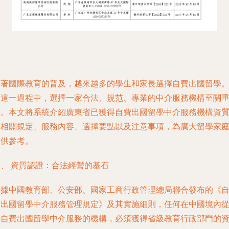
隨著國際教育的普及，越來越多的學生和家長選擇自費出國留學
在這一過程中，選擇一家合法、規范、專業的中介服務機構至關
要。本文將系統介紹廣東省已獲得自費出國留學中介服務機構資
的相關規定、服務內容、選擇要點以及注意事項，為廣大留學家
提供參考。
一、 資質認證：合法經營的基石
根據中國教育部、公安部、國家工商行政管理總局聯合發布的《
費出國留學中介服務管理規定》及其實施細則，任何在中國境內
事自費出國留學中介服務的機構，必須獲得省級教育行政部門的