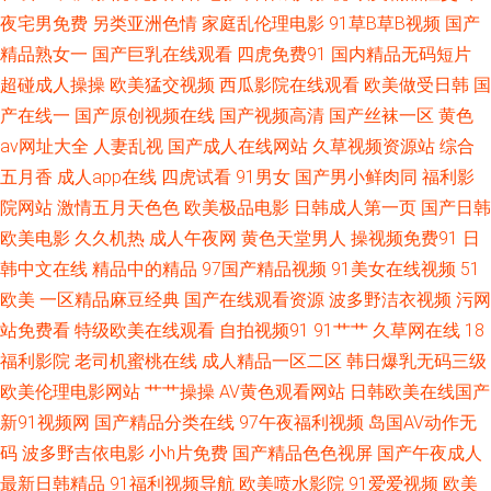
夜宅男免费
另类亚洲色情
家庭乱伦理电影
91草B草B视频
国产
精品熟女一
国产巨乳在线观看
四虎免费91
国内精品无码短片
91蜜芽久久 91在线五月天 91美脚视频网站 亚洲欧洲综合日韩精品 91国产
超碰成人操操
欧美猛交视频
西瓜影院在线观看
欧美做受日韩
国
精品在线看 91prontv 亚洲国产成人综合 影音先锋最新av在线 先锋Aⅴ色网 日
产在线一
国产原创视频在线
国产视频高清
国产丝袜一区
黄色
av网址大全
人妻乱视
国产成人在线网站
久草视频资源站
综合
本黄色在线观看 狼友大香蕉 蜜桃视频首页在线观看 久久精品视频99 国内精
五月香
成人app在线
四虎试看
91男女
国产男小鲜肉同
福利影
院网站
激情五月天色色
欧美极品电影
日韩成人第一页
国产日韩
品综久久 豆花吃瓜成人 传媒福利导航 成人AVcom 91香蕉黄 91秒拍网 91免
欧美电影
久久机热
成人午夜网
黄色天堂男人
操视频免费91
日
韩中文在线
精品中的精品
97国产精品视频
91美女在线视频
51
费福利 91ncom草 wwwsysmecn 99热拍国产精品 91伊人在线大香蕉 91涩涩
欧美
一区精品麻豆经典
国产在线观看资源
波多野洁衣视频
污网
大片 91成人TS人妖另类 影音先锋欧美爱情 欧美黄色一级纯黄网络 九九激情
站免费看
特级欧美在线观看
自拍视频91
91艹艹
久草网在线
18
福利影院
老司机蜜桃在线
成人精品一区二区
韩日爆乳无码三级
网 日韩视频久久 人人操免费手机观看 久久在线一区 久草成仁视频 国产成人
欧美伦理电影网站
艹艹操操
AV黄色观看网站
日韩欧美在线国产
新91视频网
国产精品分类在线
97午夜福利视频
岛国AV动作无
男男影院 大香蕉高清 91在线免费观看视频网站 92精品福利在线 东京热福利
码
波多野吉依电影
小h片免费
国产精品色色视屏
国产午夜成人
最新日韩精品
91福利视频导航
欧美喷水影院
91爱爱视频
欧美