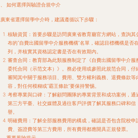
三、 如何選擇與驗證合規中介
在廣東省選擇留學中介時，建議遵循以下步驟：
核驗資質
：首要步驟是訪問廣東省教育廳官方網站，查詢其
布的“自費出國留學中介服務機構”名單，確認目標機構是否
列，并核實其資格認定書是否在有效期內。
審查合同
：教育部為此類服務制定了《自費出國留學中介服
委托合同（示范文本）》。務必使用或參照此規范合同，仔
審閱其中關于服務項目、費用、雙方權利義務、退費條款等
容，對任何模糊或“霸王條款”要保持警惕。
考察專業與口碑
：了解顧問團隊的專業背景和成功案例，通
第三方平臺、社交媒體及過往客戶評價了解其服務口碑和信
譽。
明確費用
：了解全部服務費用的構成，確認是否包含院校申
費、簽證費等第三方費用，所有費用都應開具正規發票。
、 重要風險提示