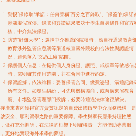
警惕“保錄取”承諾
：任何聲稱“百分之百錄取”、“保簽”的承諾
涉嫌虛假宣傳。錄取和簽證結果取決于學生自身條件和官方
核，中介無法保證。
防范“野雞大學”
：選擇中介推薦的院校時，應自行通過教育
教育涉外監管信息網等渠道核查國外院校的合法性與認證情
況，避免落入“文憑工廠”陷阱。
保護個人信息
：在提供個人身份證、護照、成績單等敏感信
時，需明確其使用范圍，并在合同中進行約定。
保留證據，依法維權
：妥善保管合同、繳費憑證、溝通記錄
所有文件。如發生糾紛，可先與機構協商，或向廣東省教育
廳、市場監督管理部門投訴，必要時通過法律途徑解決。
選擇廣東省內獲得官方資質認定的自費出國留學中介服務機構，
開啟安全、順利留學之路的重要保障。學生與家長應秉持理性態
度，做好充分調研，在法律的框架下明確權責，方能借助專業服
務，更好地實現海外求學的夢想。