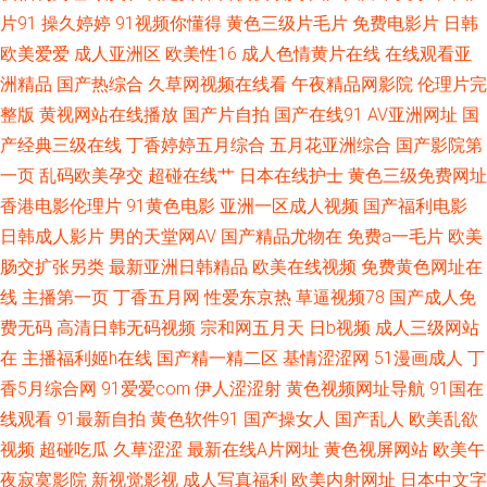
网站 美日韩色色 91最新在线视频 麻豆毛片在线看 91se激情 99青草社区 精
片91
操久婷婷
91视频你懂得
黄色三级片毛片
免费电影片
日韩
欧美爱爱
成人亚洲区
欧美性16
成人色情黄片在线
在线观看亚
品99草 五月天在线不卡 国产日韩 影音先锋AV成人片 久久网AB 影音先锋av
洲精品
国产热综合
久草网视频在线看
午夜精品网影院
伦理片完
整版
黄视网站在线播放
国产片自拍
国产在线91
AV亚洲网址
国
电影网站 大香蕉伊人av 天堂色情淫秽 久久草网站在线 51视频在线观看国产
产经典三级在线
丁香婷婷五月综合
五月花亚洲综合
国产影院第
天堂色色 成人超碰艹 91手机在线视频观看 91传媒国产在线观看 老司机夜间
一页
乱码欧美孕交
超碰在线艹
日本在线护士
黄色三级免费网址
香港电影伦理片
91黄色电影
亚洲一区成人视频
国产福利电影
免费观看 熟女探花在线 色婷日本中文 亚洲国产精品黄色 国产在线精品 久久
日韩成人影片
男的天堂网AV
国产精品尤物在
免费a一毛片
欧美
肠交扩张另类
最新亚洲日韩精品
欧美在线视频
免费黄色网址在
伊人蜜桃av 欧亚A片 日韩城人网站 青青草大香蕉伊人av 日韩亚州50p 日韩
线
主播第一页
丁香五月网
性爱东京热
草逼视频78
国产成人免
费无码
高清日韩无码视频
宗和网五月天
日b视频
成人三级网站
伦理在线观看 日韩超碰在线 日韩福利在线 日日视频人妻66人要 91在线综合
在
主播福利姬h在线
国产精一精二区
基情涩涩网
51漫画成人
丁
第一页 一区一去一区一级 影音先锋亚洲色图网 91蜜桃麻豆 丝袜人妻一二区
香5月综合网
91爱爱com
伊人涩涩射
黄色视频网址导航
91国在
线观看
91最新自拍
黄色软件91
国产操女人
国产乱人
欧美乱欲
国产精品成 久久国产精 九九这里有精品视频 激情另类中字图区 影音先锋色
视频
超碰吃瓜
久草涩涩
最新在线A片网址
黄色视屏网站
欧美午
夜寂寞影院
新视觉影视
成人写真福利
欧美内射网址
日本中文字