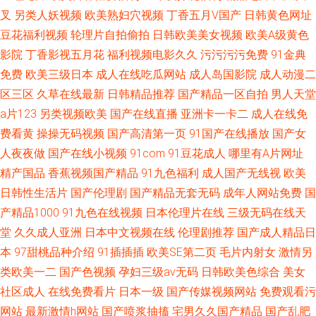
叉
另类人妖视频
欧美熟妇穴视频
丁香五月V国产
日韩黄色网址
豆花福利视频
轮理片自拍偷拍
日韩欧美美女视频
欧美A级黄色
影院
丁香影视五月花
福利视频电影久久
污污污污免费
91金典
免费
欧美三级日本
成人在线吃瓜网站
成人岛国影院
成人动漫二
区三区
久草在线最新
日韩精品推荐
国产精品一区自拍
男人天堂
a片123
另类视频欧美
国产在线直播
亚洲卡一卡二
成人在线免
费看黄
操操无码视频
国产高清第一页
91国产在线播放
国产女
人夜夜做
国产在线小视频
91com
91豆花成人
哪里有A片网址
精产国品
香蕉视频国产精品
91九色福利
成人国产无线视
欧美
日韩性生活片
国产伦理剧
国产精品无套无码
成年人网站免费
国
产精品1000
91九色在线视频
日本伦理片在线
三级无码在线天
堂
久久成人亚洲
日本中文视频在线
伦理剧推荐
国产成人精品日
本
97甜桃品种介绍
91插插插
欧美SE第二页
毛片内射女
激情另
类欧美一二
国产色视频
孕妇三级av无码
日韩欧美色综合
美女
社区成人
在线免费看片
日本一级
国产传媒视频网站
免费观看污
网站
最新激情h网站
国产喷浆抽搐
宅男久久国产精品
国产乱肥