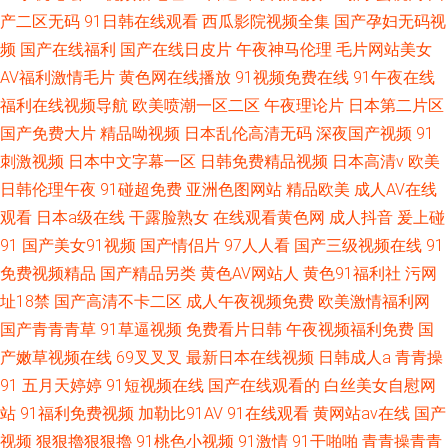
产二区无码
91日韩在线观看
西瓜影院视频全集
国产孕妇无码视
频
国产在线福利
国产在线日皮片
午夜神马伦理
毛片网站美女
AV福利激情毛片
黄色网在线播放
91视频免费在线
91午夜在线
福利在线视频导航
欧美喷潮一区二区
午夜理论片
日本第二片区
国产免费大片
精品呦视频
日本乱伦高清无码
深夜国产视频
91
刺激视频
日本中文字幕一区
日韩免费精品视频
日本高清v
欧美
日韩伦理午夜
91碰超免费
亚洲色图网站
精品欧美
成人AV在线
观看
日本a级在线
干露脸熟女
在线观看黄色网
成人抖音
爰上碰
91
国产美女91视频
国产情侣片
97人人看
国产三级视频在线
91
免费视频精品
国产精品另类
黄色AV网站人
黄色91福利社
污网
址18禁
国产高清不卡二区
成人午夜视频免费
欧美激情福利网
国产青青青草
91草逼视频
免费看片日韩
午夜视频福利免费
国
产嫩草视频在线
69叉叉叉
最新日本在线视频
日韩成人a
青青操
91
五月天婷婷
91短视频在线
国产在线观看的
白丝美女自慰网
站
91福利免费视频
加勒比91AV
91在线观看
黄网站av在线
国产
视频
狠狠擼狠狠擼
91桃色小视频
91激情
91干啪啪
青青操青青