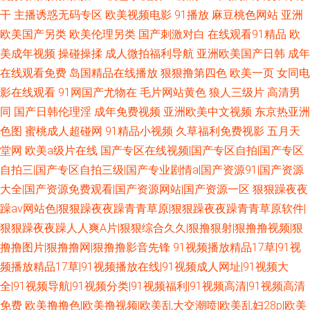
干
主播诱惑无码专区
欧美视频电影
91播放
麻豆桃色网站
亚洲
欧美国产另类
欧美伦理另类
国产刺激对白
在线观看91精品
欧
美成年视频
操碰操揉
成人微拍福利导航
亚洲欧美国产日韩
成年
在线观看免费
岛国精品在线播放
狠狠撸第四色
欧美一页
女同电
影在线观看
91网国产尤物在
毛片网站黄色
狼人三级片
高清男
同
国产日韩伦理淫
成年免费视频
亚洲欧美中文视频
东京热亚洲
色图
蜜桃成人超碰网
91精品小视频
久草福利免费视影
五月天
堂网
欧美a级片在线
国产专区在线视频|国产专区自拍|国产专区
自拍三|国产专区自拍三级|国产专业剧情a|国产资源91|国产资源
大全|国产资源免费观看|国产资源网站|国产资源一区
狠狠躁夜夜
躁av网站色|狠狠躁夜夜躁青青草原|狠狠躁夜夜躁青青草原软件|
狠狠躁夜夜躁人人爽A片|狠狠综合久久|狠撸狠射|狠撸撸视频|狠
撸撸图片|狠撸撸网|狠撸撸影音先锋
91视频播放精品17草|91视
频播放精品17草|91视频播放在线|91视频成人网址|91视频大
全|91视频导航|91视频分类|91视频福利|91视频高清|91视频高清
免费
欧美撸撸色|欧美撸视频|欧美乱大交潮喷|欧美乱妇28p|欧美