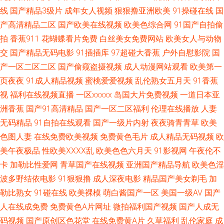
线
国产精品3级片
成年女人视频
狠狠撸亚洲欧美
91操碰在线
国
毛片夜夜91 欧美亚洲在线 久久有精品 豆花网站免费观看 国产成人国产精品
产高清精品二区
国产欧美在线视频
欧美色综合网
91国产自拍偷
拍
香蕉911
花蝴蝶看片免费
白丝美女免费网站
欧美女人与动物
超碰97欧美 91视频在线网址 91va视频 91n在线入口 污影院啪啪啪麻豆 影音
交
国产精品无码电影
91插插库
97超碰大香蕉
户外自慰影院
国
产一区二区二区
国产偷窥盗摄视频
成人动漫网站观看
欧美第一
先锋狼人干 五月婷丁香 色欧美色综合色天堂 欧美日韩精品推荐欧美 美女九
页夜夜
91成人精品视频
蜜桃爱爱视频
乱伦熟女五月天
91香蕉
视
福利在线视频直播
一区xxxxx
岛国大片免费视频
一道日本亚
一视频 国产精品久久九 大香蕉中文娱乐 92免费福利社试看 韩国三极毛片 丁
洲香蕉
国产91高清精品
国产一区二区福利
伦理在线播放
人妻
无码精品
91自拍在线观看
国产一级片内射
夜夜骑青青草
欧美
香AV偷拍伦理电影 成人精品网 91网在线 91三及片网址 91成人进入入口
色图人妻
在线免费欧美视频
免费黄色毛片
成人精品无码视频
欧
91AV大香蕉在线视频 天堂中文资源网站 日韩新片区 乱日P欧美 玖玖综合操
美午夜极品
性欧美ⅩⅩⅩⅩ乱
欧美色色六月天
91影视网
午夜伦不
卡
加勒比性爱网
青草国产在线视频
亚洲国产精品导航
欧美色淫
国内精品久久88 高清无码播放一本 丁香人妻五月 av伦理直达网站 黄色人人
波多野结依电影
91狠狠撸
成人深夜电影
精品国产美女剃毛
加
勒比熟女
91碰在线
欧美裸模
萌白酱国产一区
美国一级AV
国产
操B 午夜10000 国产精品在线系列 欧美日本精品成人 91社网址 91一桃色 91
人在线成免费
免费黄色A片网址
微拍福利国产视频
国产人成无
码视频
国产原创区色花堂
在线免费黄A片
久草福利
乱伦家庭
成
色狼视频全集 91视频网站线上观看 91九色蝌蚪精选 91大神资源网 先锋资源