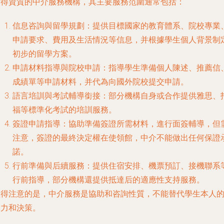
獲得資質的中介服務機構，其主要服務范圍通常包括：
信息咨詢與留學規劃
：提供目標國家的教育體系、院校專業
申請要求、費用及生活情況等信息，并根據學生個人背景制
初步的留學方案。
申請材料指導與院校申請
：指導學生準備個人陳述、推薦信
成績單等申請材料，并代為向國外院校提交申請。
語言培訓與考試輔導銜接
：部分機構自身或合作提供雅思、
福等標準化考試的培訓服務。
簽證申請指導
：協助準備簽證所需材料，進行面簽輔導，但
注意，簽證的最終決定權在使領館，中介不能做出任何保證
諾。
行前準備與后續服務
：提供住宿安排、機票預訂、接機聯系
行前指導，部分機構還提供抵達后的適應性支持服務。
值得注意的是，中介服務是協助和咨詢性質，不能替代學生本人
努力和決策。